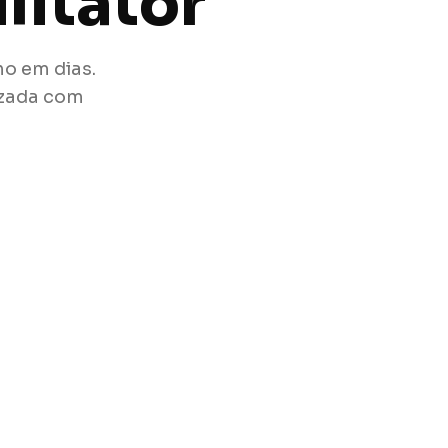
litator
o em dias.
izada com