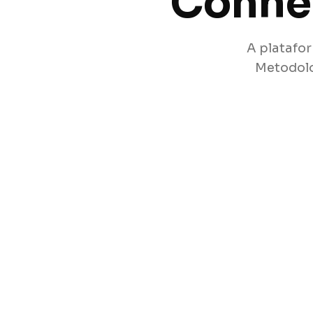
Conhe
A platafo
Metodolo